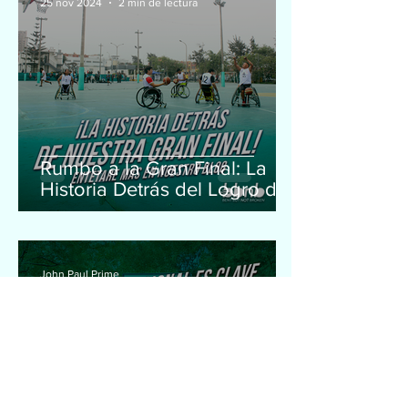
25 nov 2024
2 min de lectura
Rumbo a la Gran Final: La
Historia Detrás del Logro de
BBNB
John Paul Prime
11 nov 2024
1 min de lectura