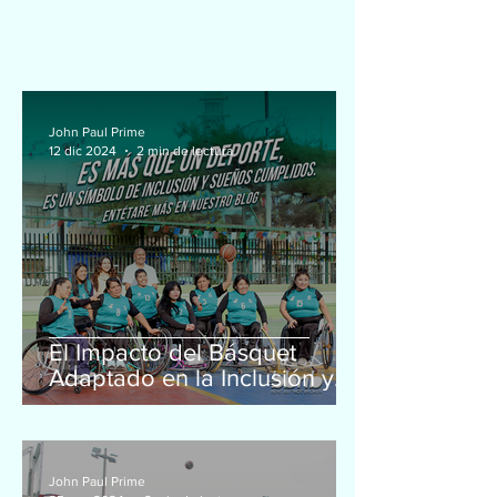
SUSCRIBIRSE
John Paul Prime
12 dic 2024
2 min de lectura
El Impacto del Básquet
Adaptado en la Inclusión y
los Sueños de Nuestros
Atletas
John Paul Prime