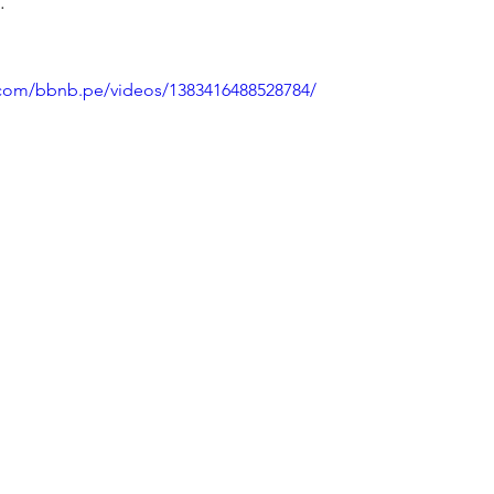
.
.com/bbnb.pe/videos/1383416488528784/