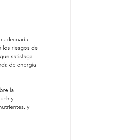
ón adecuada 
 los riesgos de 
que satisfaga 
ada de energía 
re la 
ach y 
utrientes, y 