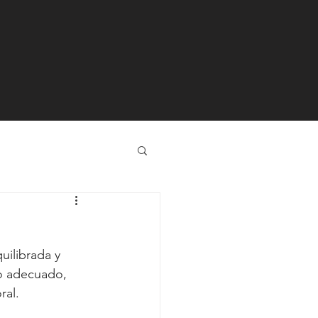
uilibrada y 
o adecuado, 
al. 