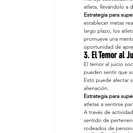
atleta, llevándolo a
Estrategia para super
establecer metas real
largo plazo, los atl
promueve una mental
oportunidad de apre
3. El Temor al Ju
El temor al juicio s
pueden sentir que s
Esto puede afectar s
alienación.
Estrategia para super
atletas a sentirse p
A través de actividad
sentido de pertenenc
rodeados de persona