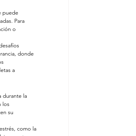
te puede 
adas. Para 
ción o 
desafíos 
rancia, donde 
os 
etas a 
 durante la 
 los 
en su 
estrés, como la 