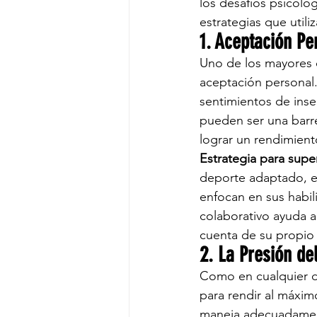
los desafíos psicoló
estrategias que utili
1. Aceptación Pe
Uno de los mayores d
aceptación personal.
sentimientos de inse
pueden ser una barrer
lograr un rendimien
Estrategia para super
deporte adaptado, es
enfocan en sus habili
colaborativo ayuda a
cuenta de su propio 
2. La Presión de
Como en cualquier d
para rendir al máxim
maneja adecuadament