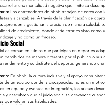
 desarrollar una mentalidad negativa que limite su desem
arlo:
 Los entrenadores de bbnb trabajan de cerca con lo
istas y alcanzables. A través de la planificación de objeti
etas aprenden a gestionar la presión de manera saludable
idad de crecimiento, donde cada error es visto como u
ndizaje y no como un fracaso.
icio Social
ocial es común en atletas que participan en deportes ada
on percibidos de manera diferente por el público o sus
u rendimiento y su disfrute del deporte, generando una
arlo:
 En bbnb, la cultura inclusiva y el apoyo comunitari
arte de un equipo donde la discapacidad no es un motivo 
es en equipo y eventos de integración, los atletas desar
ia y descubren que el juicio social se desvanece cuand
s que valoran sus habilidades.