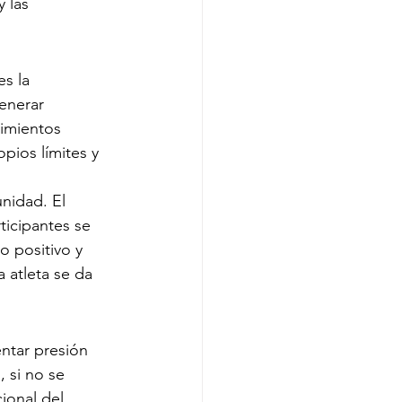
 las 
s la 
enerar 
imientos 
opios límites y 
nidad. El 
icipantes se 
o positivo y 
 atleta se da 
ntar presión 
 si no se 
ional del 