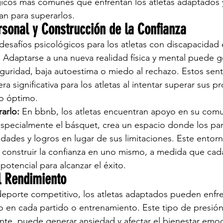
gicos más comunes que enfrentan los atletas adaptados y
zan para superarlos.
rsonal y Construcción de la Confianza
esafíos psicológicos para los atletas con discapacidad e
 Adaptarse a una nueva realidad física y mental puede g
guridad, baja autoestima o miedo al rechazo. Estos sent
a significativa para los atletas al intentar superar sus pr
to óptimo.
arlo:
 En bbnb, los atletas encuentran apoyo en su comu
pecialmente el básquet, crea un espacio donde los part
dades y logros en lugar de sus limitaciones. Este entorn
 construir la confianza en uno mismo, a medida que cada
potencial para alcanzar el éxito.
l Rendimiento
eporte competitivo, los atletas adaptados pueden enfre
o en cada partido o entrenamiento. Este tipo de presión,
e, puede generar ansiedad y afectar el bienestar emoc