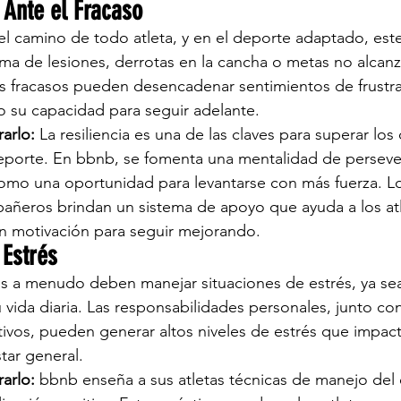
a Ante el Fracaso
del camino de todo atleta, y en el deporte adaptado, es
rma de lesiones, derrotas en la cancha o metas no alcanz
os fracasos pueden desencadenar sentimientos de frustra
o su capacidad para seguir adelante.
arlo:
 La resiliencia es una de las claves para superar los 
deporte. En bbnb, se fomenta una mentalidad de perseve
como una oportunidad para levantarse con más fuerza. L
añeros brindan un sistema de apoyo que ayuda a los atl
 en motivación para seguir mejorando.
 Estrés
s a menudo deben manejar situaciones de estrés, ya sea
vida diaria. Las responsabilidades personales, junto con
vos, pueden generar altos niveles de estrés que impact
tar general.
arlo:
 bbnb enseña a sus atletas técnicas de manejo del 