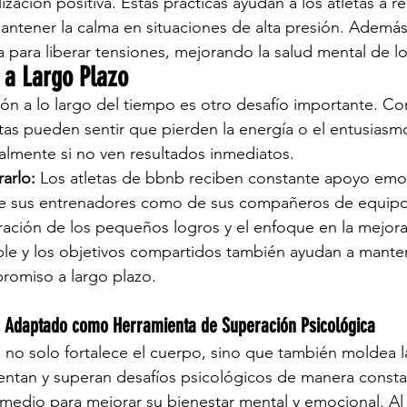
ización positiva. Estas prácticas ayudan a los atletas a re
mantener la calma en situaciones de alta presión. Además
a para liberar tensiones, mejorando la salud mental de lo
 a Largo Plazo
ón a lo largo del tiempo es otro desafío importante. Con
tas pueden sentir que pierden la energía o el entusiasmo
almente si no ven resultados inmediatos.
arlo:
 Los atletas de bbnb reciben constante apoyo emoc
de sus entrenadores como de sus compañeros de equip
ración de los pequeños logros y el enfoque en la mejora
le y los objetivos compartidos también ayudan a manten
romiso a largo plazo.
e Adaptado como Herramienta de Superación Psicológica
no solo fortalece el cuerpo, sino que también moldea l
entan y superan desafíos psicológicos de manera constan
medio para mejorar su bienestar mental y emocional. Al