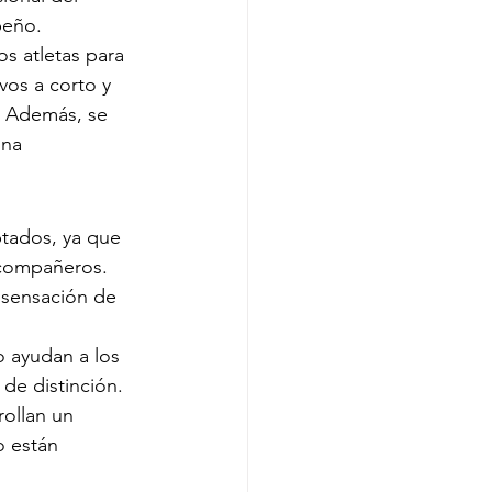
peño.
s atletas para 
vos a corto y 
. Además, se 
na 
ptados, ya que 
 compañeros. 
 sensación de 
o ayudan a los 
de distinción. 
rollan un 
o están 