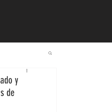
tado y
as de