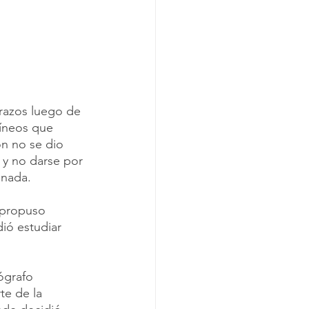
razos luego de 
uíneos que 
ón no se dio 
 y no darse por 
inada.
 propuso 
ió estudiar 
ógrafo 
e de la 