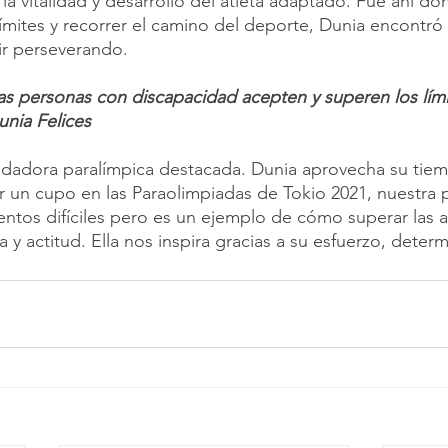
 la vitalidad y desarrollo del atleta adaptado. Fue ahí d
ímites y recorrer el camino del deporte, Dunia encontró 
ir perseverando.
as personas con discapacidad acepten y superen los lími
nia Felices
adadora paralímpica destacada. Dunia aprovecha su tiem
r un cupo en las Paraolimpiadas de Tokio 2021, nuestra
tos difíciles pero es un ejemplo de cómo superar las 
a y actitud. Ella nos inspira gracias a su esfuerzo, deter