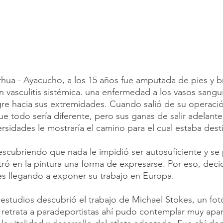
rhua - Ayacucho, a los 15 años fue amputada de pies y b
n vasculitis sistémica. una enfermedad a los vasos sang
angre hacia sus extremidades. Cuando salió de su operaci
ue todo sería diferente, pero sus ganas de salir adelante
ersidades le mostraría el camino para el cual estaba dest
scubriendo que nada le impidió ser autosuficiente y se
ró en la pintura una forma de expresarse. Por eso, decid
les llegando a exponer su trabajo en Europa. 
studios descubrió el trabajo de Michael Stokes, un fot
etrata a paradeportistas ahí pudo contemplar muy apart