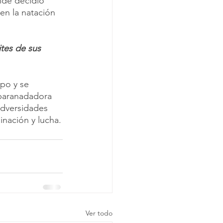
onde decidió 
en la natación 
tes de sus 
po y se 
 paranadadora 
adversidades 
minación y lucha.
Ver todo