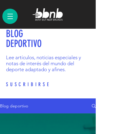
BLOG
DEPORTIVO
Lee artículos, noticias especiales y
notas de interés del mundo del
deporte adaptado y afines.
SUSCRIBIRSE
Blog deportivo